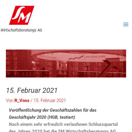
Zum
MA
Inhalt
ME
springen
15. Februar 2021
Von
R_Voss
/
15. Februar 2021
Veröffentlichung der Geschäftszahlen für das
Geschäftsjahr 2020 (HGB, testiert)
Nach einem sehr erfreulich verlaufenen Schlussquartal
des Jahres 2020 hat die SM Wirtschaftsberatungs AG