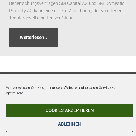
Beherrschungsverträgen SM Capital AG und SM Domestic
Property AG kann eine direkte Zurechnung der von diesen
Tochtergesellschaften vor Steuer ...
Weiterlesen »
Copyright © 2026 SM Wirtschaftsberatungs AG
Wir verwenden Cookies, um unsere Website und unseren Service zu
Telefon: 07031 46909 - 60
optimieren.
Newsverteiler
Impressum
COOKIES AKZEPTIEREN
Datenschutz
Barrierefreiheit
ABLEHNEN