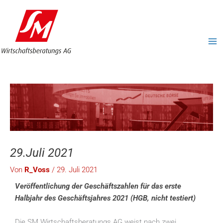
Zum
MA
Inhalt
ME
springen
29.Juli 2021
Von
R_Voss
/
29. Juli 2021
Veröffentlichung der Geschäftszahlen für das erste
Halbjahr des Geschäftsjahres 2021 (HGB, nicht testiert)
Die SM Wirtschaftsberatungs AG weist nach zwei