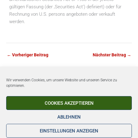
gültigen Fassung (der ‚Securities Act‘) definiert) oder für
Rechnung von U.S. persons angeboten oder verkauft
werden.
←
Vorheriger Beitrag
Nächster Beitrag
→
Wir verwenden Cookies, um unsere Website und unseren Service zu
optimieren.
Copyright © 2026 SM Wirtschaftsberatungs AG
Telefon: 07031 46909 - 60
COOKIES AKZEPTIEREN
Newsverteiler
ABLEHNEN
Impressum
Datenschutz
EINSTELLUNGEN ANZEIGEN
Barrierefreiheit