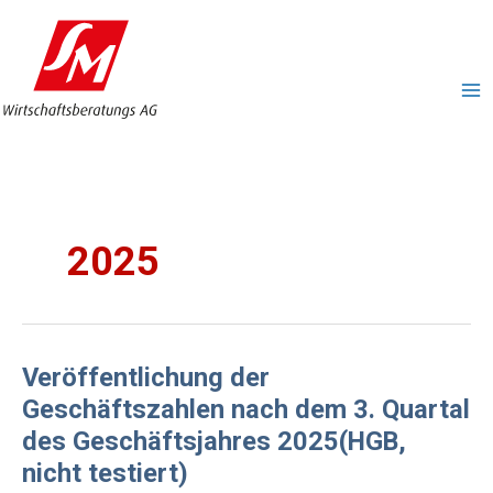
Zum
MA
Inhalt
ME
springen
2025
VERÖFFENTLICHUNG
Veröffentlichung der
DER
GESCHÄFTSZAHLEN
Geschäftszahlen nach dem 3. Quartal
NACH
DEM
des Geschäftsjahres 2025(HGB,
3.
QUARTAL
nicht testiert)
DES
GESCHÄFTSJAHRES