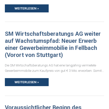
WEITERLESEN »
SM
SM Wirtschaftsberatungs AG weiter
WIRTSCHAFTSBERATUNGS
AG
auf Wachstumspfad: Neuer Erwerb
WEITER
AUF
einer Gewerbeimmobilie in Fellbach
WACHSTUMSPFAD:
NEUER
(Vorort von Stuttgart)
ERWERB
EINER
GEWERBEIMMOBILIE
IN
Die SM Wirtschaftsberatungs AG hat eine langjährig vermietete
FELLBACH
(VORORT
Gewerbeimmobilie zum Kaufpreis von gut € 3 Mio. erworben. Somit…
VON
STUTTGART)
WEITERLESEN »
VORAUSSICHTLICHER
Voraussichtlicher Beginn des
BEGINN