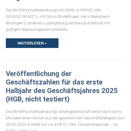
WOHNBAUPROJEKT
VORGESEHEN
Die SM Wirtschaftsberatungs AG (WKN: A1RFMZ; ISIN:
DE000A1RFMZ1), mit Sitz in Sindelfingen, hat in Bietigheim-
Bissingen (Landkreis Ludwigsburg) ein Baugrundstück mit
gültigem Bebauungsplan erworben.
WEITERLESEN »
VERÖFFENTLICHUNG
Veröffentlichung der
DER
GESCHÄFTSZAHLEN
Geschäftszahlen für das erste
FÜR
DAS
Halbjahr des Geschäftsjahres 2025
ERSTE
HALBJAHR
(HGB, nicht testiert)
DES
GESCHÄFTSJAHRES
2025
(HGB,
Die SM Wirtschaftsberatungs Aktiengesellschaft weist nach sechs
NICHT
TESTIERT)
Monaten einen Verlust aus der gewöhnlichen Geschäftstätigkeit zum
30.06.2025 in Höhe von ca. EUR 0,1 Mio. (Vorjahresperiode – ca.
EUR 0,1 Mio.) aus…