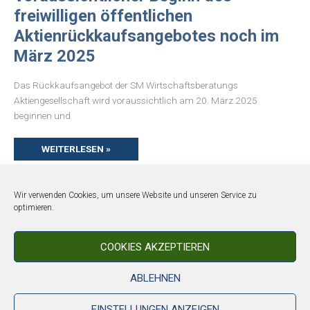
DES
freiwilligen öffentlichen
FREIWILLIGEN
ÖFFENTLICHEN
Aktienrückkaufsangebotes noch im
AKTIENRÜCKKAUFSANGEBOTES
NOCH
März 2025
IM
MÄRZ
2025
Das Rückkaufsangebot der SM Wirtschaftsberatungs
Aktiengesellschaft wird voraussichtlich am 20. März 2025
beginnen und
WEITERLESEN »
Wir verwenden Cookies, um unsere Website und unseren Service zu
optimieren.
Copyright © 2026 SM Wirtschaftsberatungs AG
Telefon: 07031 46909 - 60
COOKIES AKZEPTIEREN
Newsverteiler
ABLEHNEN
Impressum
Datenschutz
EINSTELLUNGEN ANZEIGEN