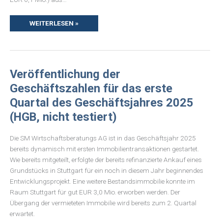
WEITERLESEN »
VERÖFFENTLICHUNG
Veröffentlichung der
DER
GESCHÄFTSZAHLEN
Geschäftszahlen für das erste
FÜR
DAS
Quartal des Geschäftsjahres 2025
ERSTE
QUARTAL
(HGB, nicht testiert)
DES
GESCHÄFTSJAHRES
2025
(HGB,
Die SM Wirtschaftsberatungs AG ist in das Geschäftsjahr 2025
NICHT
TESTIERT)
bereits dynamisch mit ersten Immobilientransaktionen gestartet.
Wie bereits mitgeteilt, erfolgte der bereits refinanzierte Ankauf eines
Grundstücks in Stuttgart für ein noch in diesem Jahr beginnendes
Entwicklungsprojekt. Eine weitere Bestandsimmobilie konnte im
Raum Stuttgart für gut EUR 3,0 Mio. erworben werden. Der
Übergang der vermieteten Immobilie wird bereits zum 2. Quartal
erwartet.