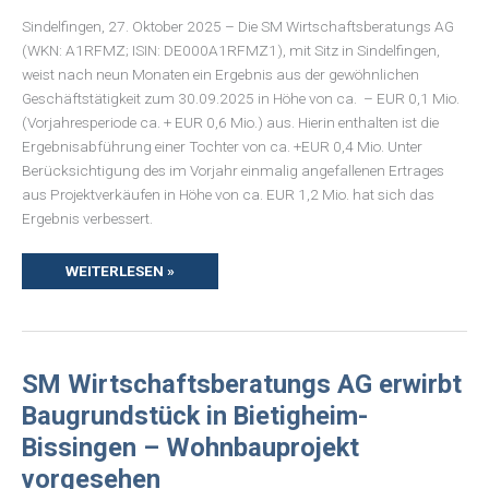
2025(HGB,
NICHT
Sindelfingen, 27. Oktober 2025 – Die SM Wirtschaftsberatungs AG
TESTIERT)
(WKN: A1RFMZ; ISIN: DE000A1RFMZ1), mit Sitz in Sindelfingen,
weist nach neun Monaten ein Ergebnis aus der gewöhnlichen
Geschäftstätigkeit zum 30.09.2025 in Höhe von ca. – EUR 0,1 Mio.
(Vorjahresperiode ca. + EUR 0,6 Mio.) aus. Hierin enthalten ist die
Ergebnisabführung einer Tochter von ca. +EUR 0,4 Mio. Unter
Berücksichtigung des im Vorjahr einmalig angefallenen Ertrages
aus Projektverkäufen in Höhe von ca. EUR 1,2 Mio. hat sich das
Ergebnis verbessert.
WEITERLESEN »
SM
SM Wirtschaftsberatungs AG erwirbt
WIRTSCHAFTSBERATUNGS
AG
Baugrundstück in Bietigheim-
ERWIRBT
BAUGRUNDSTÜCK
Bissingen – Wohnbauprojekt
IN
BIETIGHEIM-
vorgesehen
BISSINGEN
–